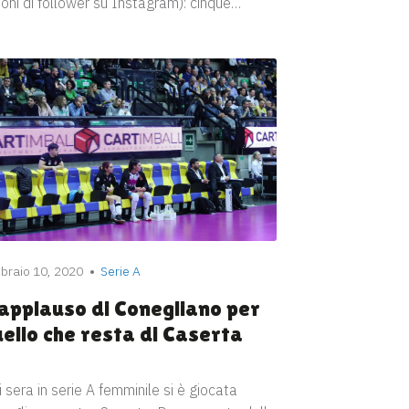
ioni di follower su Instagram): cinque…
braio 10, 2020
Serie A
’applauso di Conegliano per
ello che resta di Caserta
i sera in serie A femminile si è giocata