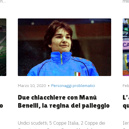
on…
mil
Marzo 10, 2020
Personaggi problematici
Feb
Due chiacchiere con Manù
L
lo
Benelli, la regina del palleggio
qu
Undici scudetti, 5 Coppe Italia, 2 Coppe dei
Ier