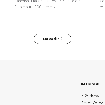
Campioni, una Coppa Cev, un Mondiale per
Con
Club e oltre 300 presenze…
re
Carica di più
DA LEGGERE
PDV News
Beach Volley