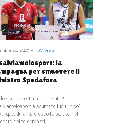
embre 23, 2020
PDV News
salviamolosport: la
ampagna per smuovere il
inistro Spadafora
lle scorse settimane l’hashtag
lviamolosport è spuntato fuori un po’
unque: durante e dopo le partite, nel
conto dei telecronisti,…