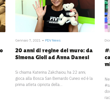
Gennaio 7, 2021
PDV News
Dic
do
20 anni di regine del muro: da
#
Simona Gioli ad Anna Danesi
c
m
Si chiama Katerina Zakchaiou, ha 22 anni,
gioca alla Bosca San Bernardo Cuneo ed è la
Ne
prima atleta cipriota della…
#sa
dov
rac