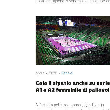
nostro campionato sono scese in campo c
Aprile 7, 2020
Serie A
Cala il sipario anche su serie
A1 e A2 femminile di pallavo
Si è riunita nel tardo pomeriggio di ieri, in