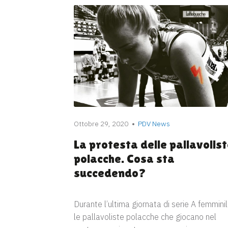
Ottobre 29, 2020
PDV News
La protesta delle pallavolis
polacche. Cosa sta
succedendo?
Durante l’ultima giornata di serie A femminil
le pallavoliste polacche che giocano nel