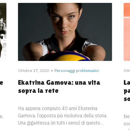
Ottobre 17, 2020
Personaggi problematici
Ott
te
Ekatrina Gamova: una vita
La
sopra la rete
pa
so
Ha appena compiuto 40 anni Ekaterina
Gamova, l’opposta più risolutiva della storia.
e,
Nel
Una gigantessa (in tutti i sensi) di questo…
so