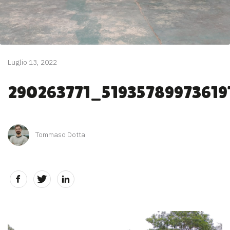
Luglio 13, 2022
290263771_51935789973619
Tommaso Dotta