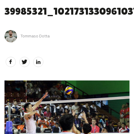
39985321_10217313309610
Tommaso Dotta