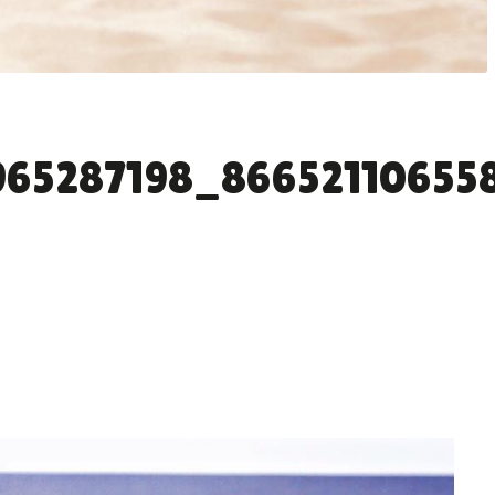
965287198_86652110655