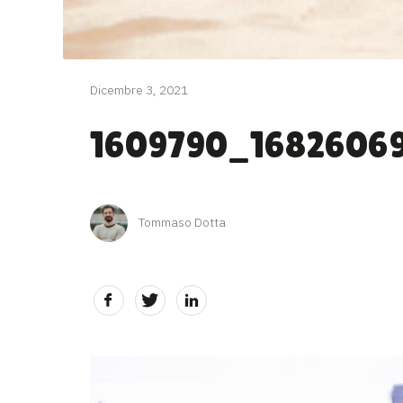
Dicembre 3, 2021
1609790_1682606
Tommaso Dotta