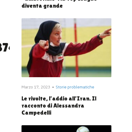
diventa grande
87443679_n
Marzo 17, 2023
Storie problematiche
Le rivolte, l’addio all’Iran. Il
racconto di Alessandra
Campedelli