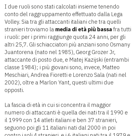
I due ruoli sono stati calcolati insieme tenendo
conto del raggruppamento effettuato dalla Lega
Volley. Sia tra gli attaccanti italiani che tra quelli
stranieri troviamo la
media di età più bassa
fra tutti
i ruoli: per i primi raggiunge quota 24 anni, per gli
altri 25,7. Gli schiacciatori più anziani sono Osmany
Juantorena (nato nel 1985), Georg Grozer Jr,
attaccante di posto due, e Matej Kazijski (entrambi
classe 1984); i più giovani sono, invece, Matteo
Meschiari, Andrea Fioretti e Lorenzo Sala (nati nel
2002), oltre a Marlon Yant, questi ultimi due
opposti.
La fascia di età in cui si concentra il maggior
numero di attaccanti è quella dei nati tra il 1990 e
il 1999 con 14 atleti italiani e ben 37 stranieri,
seguono poi gli 11 italiani nati dal 2000 in poi
contro i soli 4 stranieri, e i 6 italiani nati tra il 1979 e